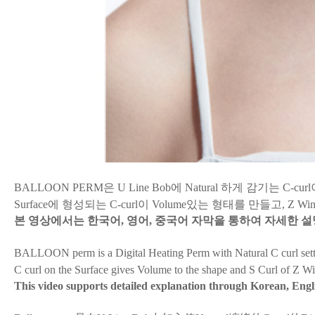
BALLOON PERM은 U Line Bob에 Natural 하게 감기는 C-curl이
Surface에 형성되는 C-curl이 Volume있는 형태를 만들고, Z W
본 영상에서는 한국어
,
영어
,
중국어 자막을 통하여 자세한 
BALLOON perm is a Digital Heating Perm with Natural C curl sett
C curl on the Surface gives Volume to the shape and S Curl of Z Win
This video supports detailed explanation through Korean, Engli