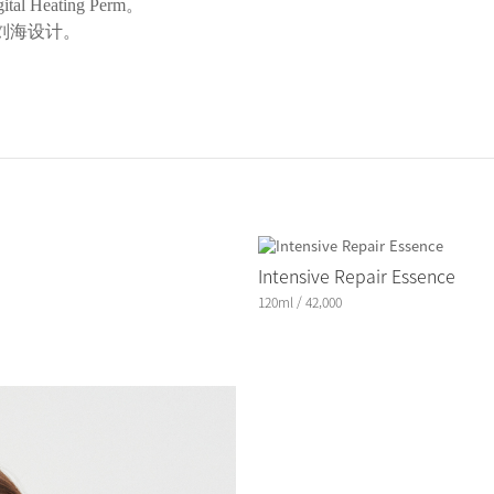
al Heating Perm。
绎高档刘海设计。
Intensive Repair Essence
120ml / 42,000