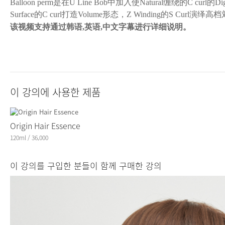
Balloon perm是在U Line Bob中加入使Natural缠绕的C curl的Digit
Surface的C curl打造Volume形态，Z Winding的S Curl演
该视频
支持通
过韩语
,
英
语
,
中文字幕
进
行
详细说
明
。
이 강의에 사용한 제품
Origin Hair Essence
120ml / 36,000
이 강의를 구입한 분들이 함께 구매한 강의