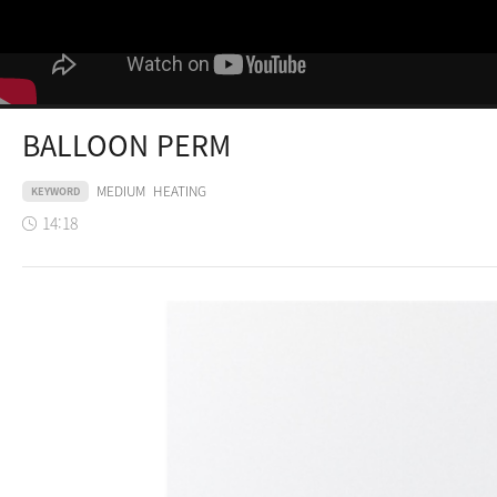
BALLOON PERM
MEDIUM
HEATING
KEYWORD
14:18